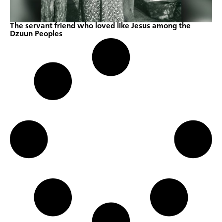
The servant friend who loved like Jesus among the
Dzuun Peoples