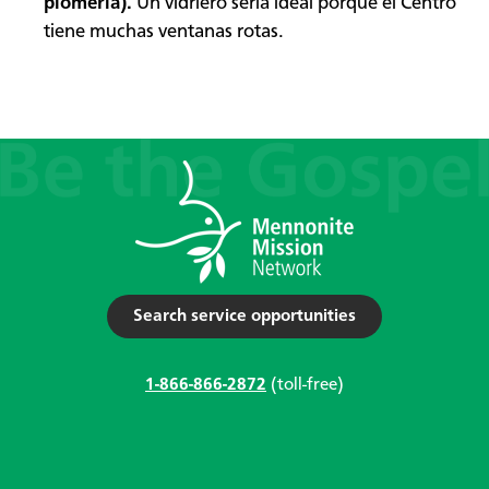
plomería).
Un vidriero sería ideal porque el Centro
tiene muchas ventanas rotas.
Search service opportunities
1-866-866-2872
(toll-free)