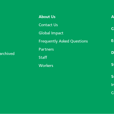
About Us
A
Contact Us
C
Global Impact
E
Frequently Asked Questions
Partners
D
 archived
Staff
S
Workers
S
I
C