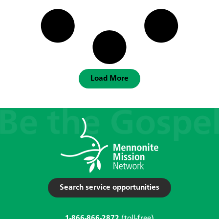
Load More
Search service opportunities
1-866-866-2872
(toll-free)