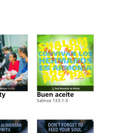
ty
Buen aceite
Salmos 133:1-3