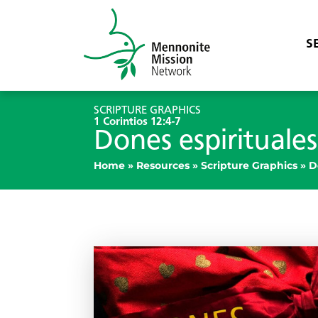
S
SCRIPTURE GRAPHICS
1 Corintios 12:4-7
Dones espirituales
Home
»
Resources
»
Scripture Graphics
»
D