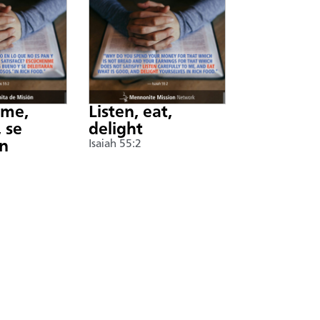
nme,
Listen, eat,
 se
delight
án
Isaiah 55:2