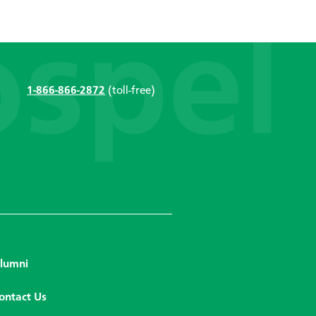
1-866-866-2872
(toll-free)
lumni
ontact Us