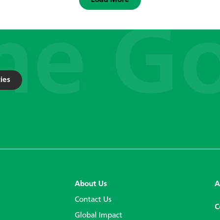
Load More
ies
About Us
A
Contact Us
C
Global Impact