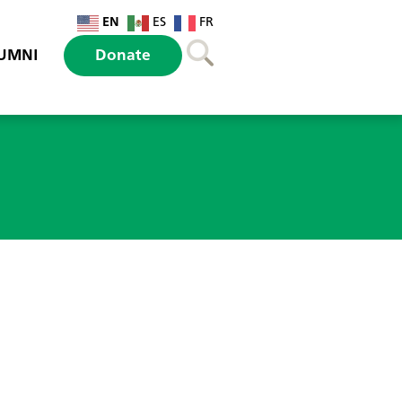
EN
ES
FR
UMNI
Donate