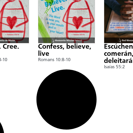
. Cree.
Confess, believe,
Escúche
live
comerán,
8-10
Romans 10:8-10
deleitar
Isaías 55:2