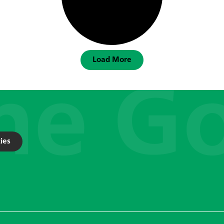
Load More
ies