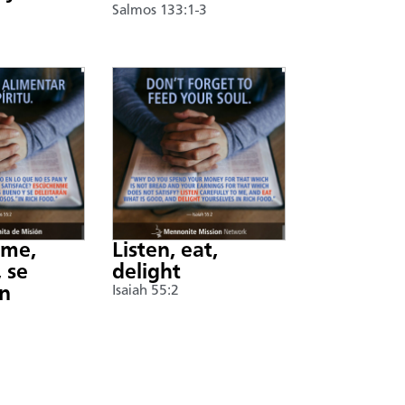
Salmos 133:1-3
nme,
Listen, eat,
 se
delight
án
Isaiah 55:2