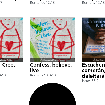
17
Romanos 12:13
Romans 12:13
. Cree.
Confess, believe,
Escúche
live
comerán,
8-10
Romans 10:8-10
deleitar
Isaías 55:2