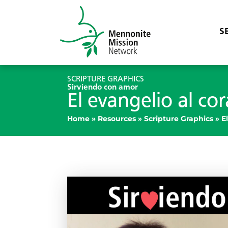
S
SCRIPTURE GRAPHICS
Sirviendo con amor
El evangelio al co
Home
»
Resources
»
Scripture Graphics
»
E