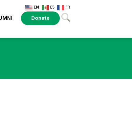
EN
ES
FR
UMNI
Donate