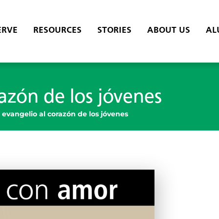
ERVE
RESOURCES
STORIES
ABOUT US
AL
razón de los jóvenes
l evangelio al corazón de los jóvenes