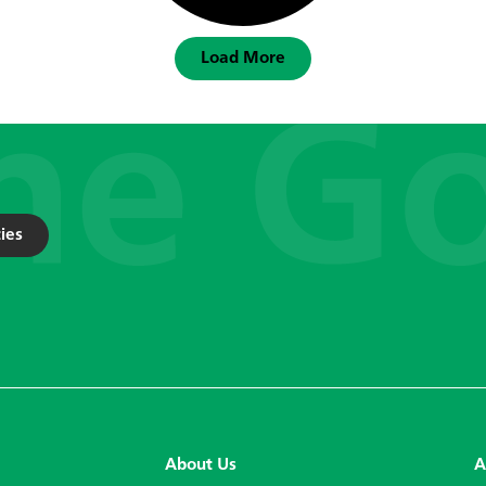
Load More
ies
About Us
A