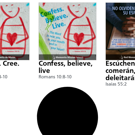
. Cree.
Confess, believe,
Escúche
live
comerán,
8-10
Romans 10:8-10
deleitar
Isaías 55:2