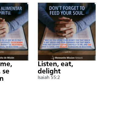
nme,
Listen, eat,
 se
delight
án
Isaiah 55:2