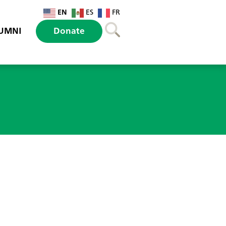
EN
ES
FR
UMNI
Donate