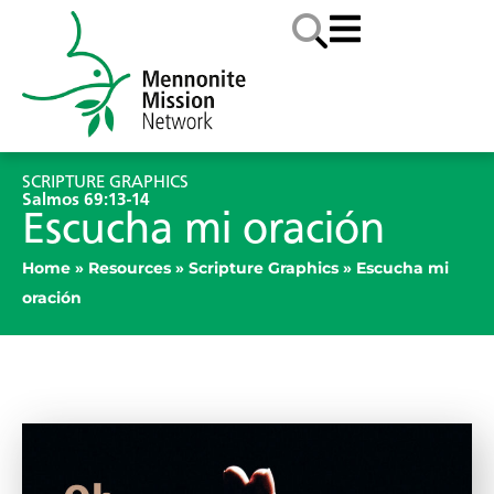
SCRIPTURE GRAPHICS
Salmos 69:13-14
Escucha mi oración
Home
»
Resources
»
Scripture Graphics
»
Escucha mi
oración