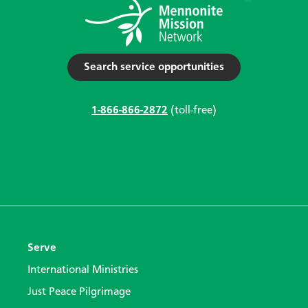
Search service opportunities
1-866-866-2872
(toll-free)
Serve
International Ministries
Just Peace Pilgrimage