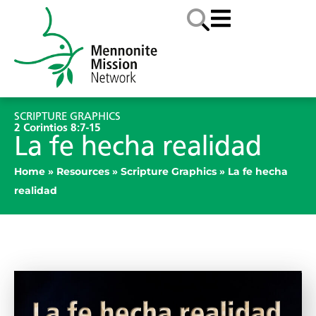
SCRIPTURE GRAPHICS
2 Corintios 8:7-15
La fe hecha realidad
Home
»
Resources
»
Scripture Graphics
»
La fe hecha
realidad