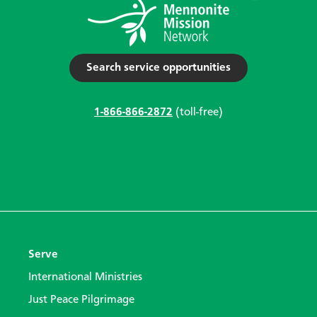
Search service opportunities
1-866-866-2872
(toll-free)
Serve
International Ministries
Just Peace Pilgrimage