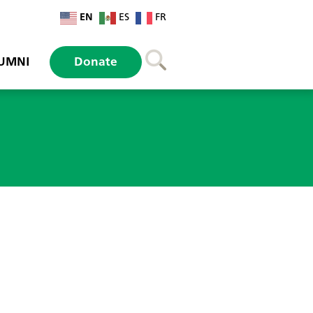
EN
ES
FR
UMNI
Donate