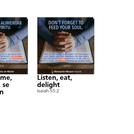
nme,
Listen, eat,
 se
delight
án
Isaiah 55:2