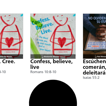
. Cree.
Confess, believe,
Escúche
live
comerán,
8-10
Romans 10:8-10
deleitar
Isaías 55:2