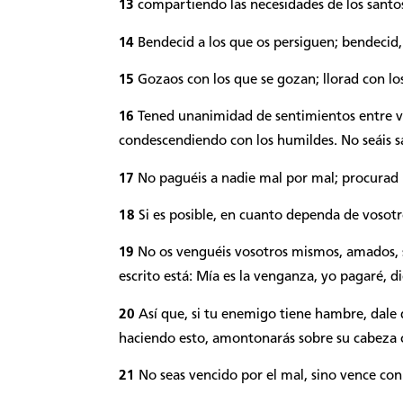
13
compartiendo las necesidades de los santos
14
Bendecid a los que os persiguen; bendecid,
15
Gozaos con los que se gozan; llorad con los
16
Tened unanimidad de sentimientos entre vo
condescendiendo con los humildes. No seáis s
17
No paguéis a nadie mal por mal; procurad 
18
Si es posible, en cuanto dependa de vosotr
19
No os venguéis vosotros mismos, amados, si
escrito está: Mía es la venganza, yo pagaré, di
20
Así que, si tu enemigo tiene hambre, dale 
haciendo esto, amontonarás sobre su cabeza 
21
No seas vencido por el mal, sino vence con 