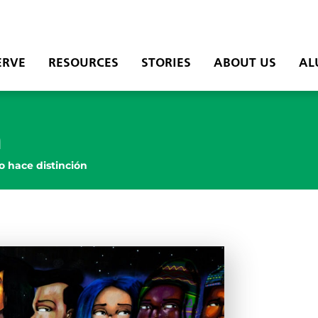
ERVE
RESOURCES
STORIES
ABOUT US
AL
n
o hace distinción