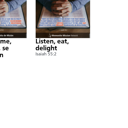
nme,
Listen, eat,
 se
delight
án
Isaiah 55:2