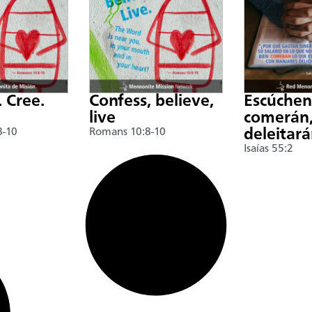
. Cree.
Confess, believe,
Escúche
live
comerán,
8-10
Romans 10:8-10
deleitar
Isaías 55:2