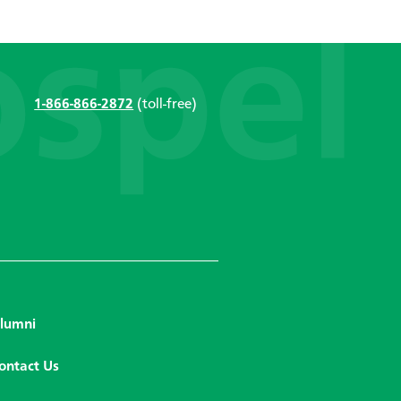
1-866-866-2872
(toll-free)
lumni
ontact Us