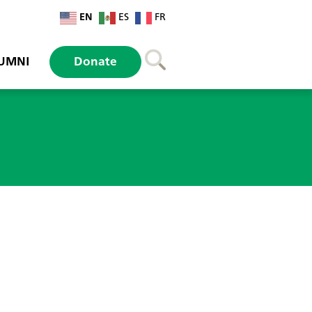
EN
ES
FR
UMNI
Donate