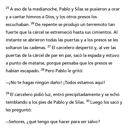
25
A eso de la medianoche, Pablo y Silas se pusieron a orar
y a cantar himnos a Dios, y los otros presos los
26
escuchaban.
De repente se produjo un terremoto tan
fuerte que la cárcel se estremeció hasta sus cimientos. Al
instante se abrieron todas las puertas y a los presos se les
27
soltaron las cadenas.
El carcelero despertó y, al ver las
puertas de la cárcel de par en par, sacó la espada y estuvo
a punto de matarse, porque pensaba que los presos se
28
habían escapado.
Pero Pablo le gritó:
—¡No te hagas ningún daño! ¡Todos estamos aquí!
29
El carcelero pidió luz, entró precipitadamente y se echó
30
temblando a los pies de Pablo y de Silas.
Luego los sacó y
les preguntó:
—Señores, ¿qué tengo que hacer para ser salvo?