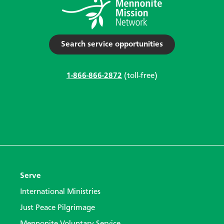
Search service opportunities
1-866-866-2872
(toll-free)
Serve
International Ministries
Just Peace Pilgrimage