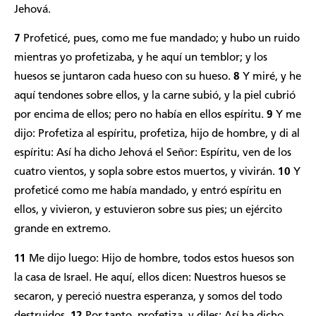
Jehová.
7
Profeticé, pues, como me fue mandado; y hubo un ruido
mientras yo profetizaba, y he aquí un temblor; y los
huesos se juntaron cada hueso con su hueso.
8
Y miré, y he
aquí tendones sobre ellos, y la carne subió, y la piel cubrió
por encima de ellos; pero no había en ellos espíritu.
9
Y me
dijo: Profetiza al espíritu, profetiza, hijo de hombre, y di al
espíritu: Así ha dicho Jehová el Señor: Espíritu, ven de los
cuatro vientos, y sopla sobre estos muertos, y vivirán.
10
Y
profeticé como me había mandado, y entró espíritu en
ellos, y vivieron, y estuvieron sobre sus pies; un ejército
grande en extremo.
11
Me dijo luego: Hijo de hombre, todos estos huesos son
la casa de Israel. He aquí, ellos dicen: Nuestros huesos se
secaron, y pereció nuestra esperanza, y somos del todo
destruidos.
12
Por tanto, profetiza, y diles: Así ha dicho