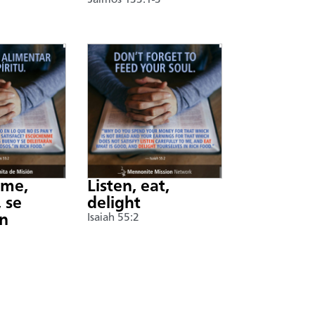
Salmos 133:1-3
nme,
Listen, eat,
 se
delight
án
Isaiah 55:2