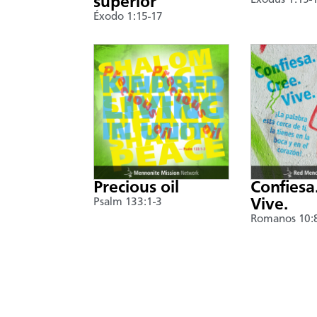
superior
Exodus 1:15-
Éxodo 1:15-17
Precious oil
Confiesa
Psalm 133:1-3
Vive.
Romanos 10: