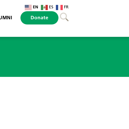
EN
ES
FR
UMNI
Donate