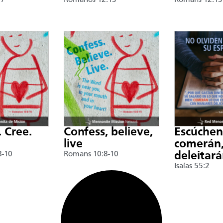
17
Romanos 12:13
Romans 12:13
. Cree.
Confess, believe,
Escúche
live
comerán,
8-10
Romans 10:8-10
deleitar
Isaías 55:2