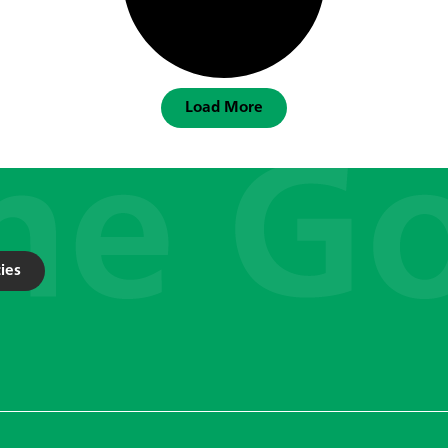
Load More
ies