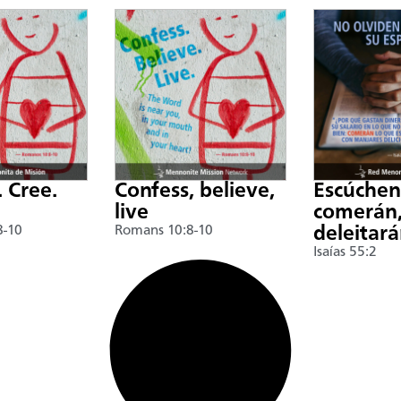
. Cree.
Confess, believe,
Escúche
live
comerán,
8-10
Romans 10:8-10
deleitar
Isaías 55:2