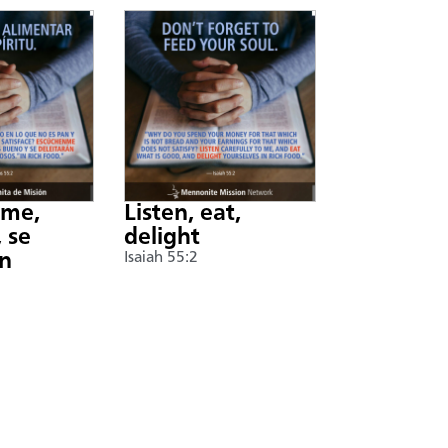
nme,
Listen, eat,
 se
delight
án
Isaiah 55:2