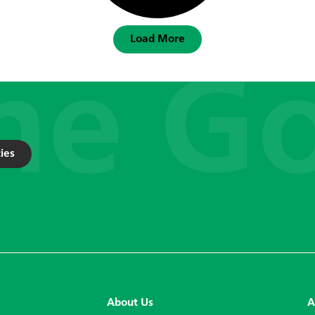
Load More
ies
About Us
A