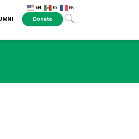
EN
ES
FR
UMNI
Donate